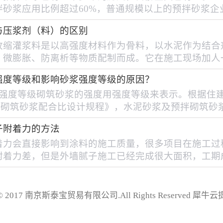
砂浆应用比例超过60%，普通规模以上的预拌砂浆企业
计产能达2.74亿吨，2015年全年生产普通预拌砂浆62
与压浆剂（料）的区别
在施工过程中，砂浆常由于失水过快，没有足够的时
收缩灌浆料是以高强度材料作为骨料，以水泥作为结合
化反应，导致硬化后水泥浆体出现强度不足和开裂等现
、微膨胀、防离析等物质配制而成。它在施工现场加人
拌均匀后即可使用。 灌浆料具有自流性好，快硬、早
强度等级和影响砂浆强度等级的原因？
、微膨胀；无毒、无害、不老化、对水质及周围环境无
浆强度等级砌筑砂浆的强度用强度等级来表示。根据住建部
、防锈等特点。在施工方面具有质量可靠，降低成本，
010 砌筑砂浆配合比设计规程》，水泥砂浆及预拌砌筑砂
方便等优点。从根本上改变设备底座受力情况，使之均
为M5、M7.5、M10、M15、M20、M25、M30；
部荷载，从而满足各...
子附着力的方法
为70.7mm的立方体试块，在标准养护条件（温度（20
着力会直接影响到涂料的施工质量，很多项目在施工过
为95%以上）下，用标准试验方法测得28d龄期的抗
附着力差，但是外墙腻子施工已经完成很大面积，工期
MPa）确定。一般情况下，...
素考虑，已经不能再更换外墙腻子，这种情况可以通过
改善腻子附着力： 1、淋水保养方法改善腻子附着力外
是水泥，水泥遇水后会增加强度。因此，外墙腻子施工
t © 2017 南京斯泰宝贸易有限公司.All Rights Reserved
犀牛云
涂或喷水方法养护腻子，提高腻子附着力。 2、透明渗