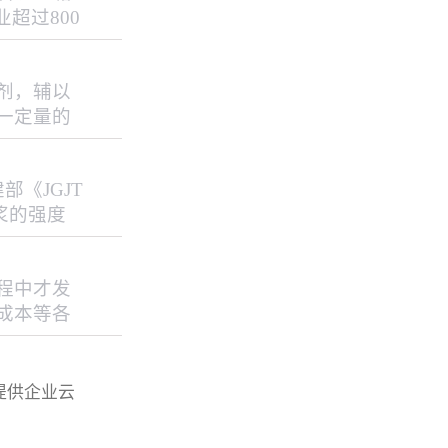
超过800
02万
间和水分
剂，辅以
象。纤维
一定量的
强、高强、
污染，自
《JGJT
缩短工期
浆的强度
匀地承受
砂浆强度等级
±2）℃、
程中才发
压强度值
成本等各
以下几个
墙腻子主
完成后，
提供企业云
透底漆改