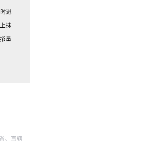
时进
体上抹
掺量
省、直辖