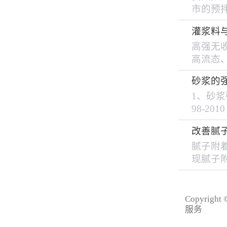
市的预拌
家，年设
灌浆料
吨。 
高强无
进行水
高流态
素醚...
水，搅
砂浆的
无收缩
1、砂
密性好
98-2
和使用
等级可分
设备的全
改善腻
是以边长
腻子附
相对湿度
现腻子
（单位为
方面因
办法来
要成份
Copyrigh
可以滚
服务
善腻...