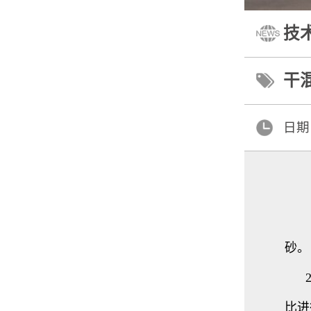
技
干
日期
解
砂。
2）
比进