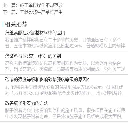
上一篇：
施工单位操作不规范导
下一篇：
干混砂浆生产单位产生
相关推荐
纤维素醚在水泥基材料中的应用
我国推广预拌砂浆已有二十多年的历史，目前全国已有10多个
省、直辖市的预拌砂浆应用比例超过60%，普通规模以上的预拌
砂浆企业超过800家，年设计产能达2.74亿吨，2015年全年生产
灌浆料与压浆剂（料）的区别
普通预拌砂浆6202万吨。 在施工过程中，砂浆常由于失水过
高强无收缩灌浆料是以高强度材料作为骨料，以水泥作为结合
快，没有足够的时间和水分进行水化反应，导致硬化后水泥浆体
剂，辅以高流态、微膨胀、防离析等物质配制而成。它在施工现
出现强度不足和开裂等现象。纤维素醚...
场加人一定量的水，搅拌均匀后即可使用。 灌浆料具有自流性
砂浆的强度等级和影响砂浆强度等级的原因？
好，快硬、早强、高强、无收缩、微膨胀；无毒、无害、不老
1、砂浆强度等级砌筑砂浆的强度用强度等级来表示。根据住建
化、对水质及周围环境无污染，自密性好、防锈等特点。在施工
部《JGJT 98-2010 砌筑砂浆配合比设计规程》，水泥砂浆及预
方面具有质量可靠，降低成本，缩短工期和使用方便等优点。从
拌砌筑砂浆的强度等级可分为M5、M7.5、M10、M15、M20、
根本上改变设备底座受力情况，使之均匀地承受设备的全部荷
改善腻子附着力的方法
M25、M30；砂浆强度等级是以边长为70.7mm的立方体试块，
载，从而满足各...
腻子附着力会直接影响到涂料的施工质量，很多项目在施工过程
在标准养护条件（温度（20±2）℃、相对湿度为95%以上）下，
中才发现腻子附着力差，但是外墙腻子施工已经完成很大面积，
用标准试验方法测得28d龄期的抗压强度值（单位为MPa）确
工期成本等各方面因素考虑，已经不能再更换外墙腻子，这种情
定。一般情况下，...